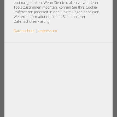
48x 2,5" SFF Tri-Mode SAS SATA
optimal gestalten. Wenn Sie nicht allen verwendeten
NVMe 4x Intel XEON Scalable
Tools zustimmen möchten, können Sie Ihre Cookie-
Präferenzen jederzeit in den Einstellungen anpassen.
LGA3647 48x DDR4 ECC Raid 2x
Weitere Informationen finden Sie in unserer
Datenschutzerklärung.
PSU -CTO
Datenschutz
|
Impressum