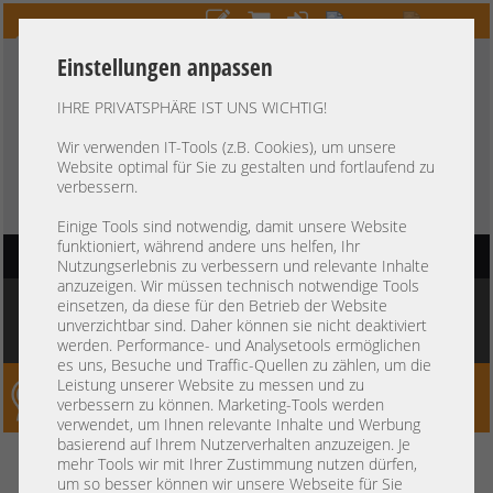
Einstellungen anpassen
IHRE PRIVATSPHÄRE IST UNS WICHTIG!
HOTLINE
+49 37607
LIVECHAT
?
857500
Wir verwenden IT-Tools (z.B. Cookies), um unsere
Website optimal für Sie zu gestalten und fortlaufend zu
Kauf auf Rechnung
-
30 Tage Zahlungsziel
verbessern.
Einige Tools sind notwendig, damit unsere Website
funktioniert, während andere uns helfen, Ihr
HAUPTNAVIGATION
Nutzungserlebnis zu verbessern und relevante Inhalte
anzuzeigen. Wir müssen technisch notwendige Tools
Sie befinden sich hier:
Startseite
»
Server
»
HP
»
Proliant DL560 DL580
»
HP
einsetzen, da diese für den Betrieb der Website
ProLiant DL580 Gen10 19" 4U 48x 2,5" SFF Tri-Mode SAS SATA NVMe 4x Intel
unverzichtbar sind. Daher können sie nicht deaktiviert
XEON Scalable LGA3647 48x DDR4 ECC Raid 2x PSU -CTO
werden. Performance- und Analysetools ermöglichen
es uns, Besuche und Traffic-Quellen zu zählen, um die
Leistung unserer Website zu messen und zu
Server-Smithi – Your ServerFinder Pro
verbessern zu können. Marketing-Tools werden
verwendet, um Ihnen relevante Inhalte und Werbung
basierend auf Ihrem Nutzerverhalten anzuzeigen. Je
HP ProLiant DL580 Gen10 19" 4U
zurück
mehr Tools wir mit Ihrer Zustimmung nutzen dürfen,
um so besser können wir unsere Webseite für Sie