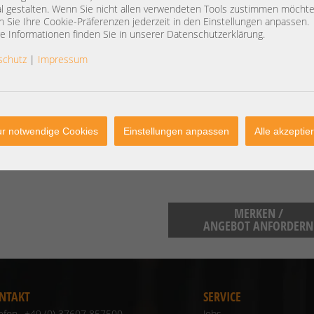
X10DSC+
l gestalten. Wenn Sie nicht allen verwendeten Tools zustimmen möchte
 Sie Ihre Cookie-Präferenzen jederzeit in den Einstellungen anpassen.
e Informationen finden Sie in unserer Datenschutzerklärung.
Artikelzustand:
refurbished / general
vollständig geprüft / instandgesetzt.
schutz
|
Impressum
Herstellerinformationen:
Support_Europe@Supermicro.co
Super Micro Computer, Inc. Het 
Super Micro Computer, Inc. 980 
r notwendige Cookies
Einstellungen anpassen
Alle akzeptie
MERKEN /
ANGEBOT ANFORDERN
NTAKT
SERVICE
lefon
+49 (0) 37607 857500
Jobs