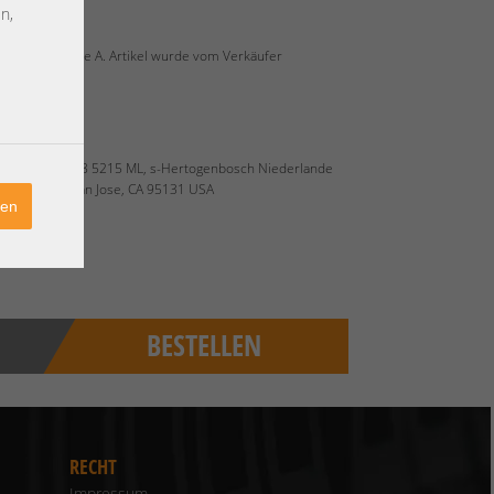
n,
überholt, Grade A. Artikel wurde vom Verkäufer
m
Sterrenbeeld 28 5215 ML, s-Hertogenbosch Niederlande
Rock Avenue San Jose, CA 95131 USA
ren
BESTELLEN
RECHT
Impressum