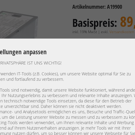
Artikelnummer: A19900
89
Basispreis:
inkl. 19% MwSt | exkl.
Versandkosten
74,79 €
Preis exkl. MwSt.:
tellungen anpassen
Verfügbarkeit:
Lieferzeit: 1
PRIVATSPHÄRE IST UNS WICHTIG!
rwenden IT-Tools (z.B. Cookies), um unsere Website optimal für Sie zu
Hersteller:
Supermic
ten und fortlaufend zu verbessern.
Gerätetyp:
Power Su
 Tools sind notwendig, damit unsere Website funktioniert, während and
Modell:
PWS-1K6
, Ihr Nutzungserlebnis zu verbessern und relevante Inhalte anzuzeigen. 
PN:
6720421
 technisch notwendige Tools einsetzen, da diese für den Betrieb der
e unverzichtbar sind. Daher können sie nicht deaktiviert werden.
Leistung:
1600W
mance- und Analysetools ermöglichen es uns, Besuche und Traffic-Quel
Nettogewicht:
1,032 kg
, um die Leistung unserer Website zu messen und zu verbessern zu kö
Artikelabmessung:
L: 23 cm 
ing-Tools werden verwendet, um Ihnen relevante Inhalte und Werbung
end auf Ihrem Nutzerverhalten anzuzeigen. Je mehr Tools wir mit Ihrer
Kompatibilität:
für:
mung nutzen dürfen, um so besser können wir unsere Webseite für Si