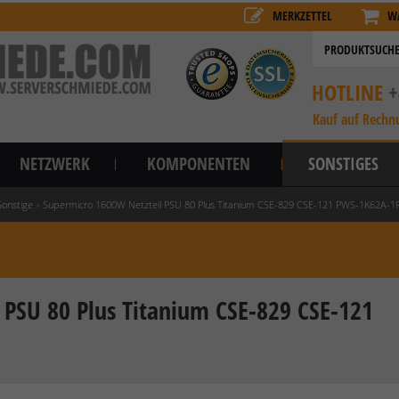
MERKZETTEL
W
HOTLINE
+
Kauf auf Rechn
NETZWERK
KOMPONENTEN
SONSTIGES
Sonstige
»
Supermicro 1600W Netzteil PSU 80 Plus Titanium CSE-829 CSE-121 PWS-1K62A-1
 PSU 80 Plus Titanium CSE-829 CSE-121