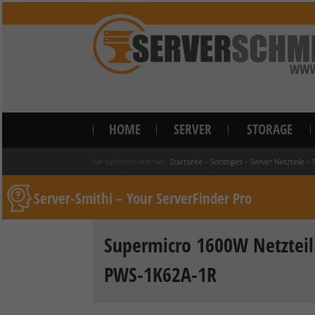
HOME
SERVER
STORAGE
Sie befinden sich hier:
Startseite
»
Sonstiges
»
Server Netzteile
»
Server-Smithi – Your ServerFinder Pro
Supermicro 1600W Netzteil
PWS-1K62A-1R