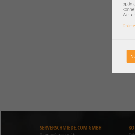
optima
können
Weiter
Daten
Nu
SERVERSCHMIEDE.COM GMBH
KO
Bahnhofstrasse 1b
Te