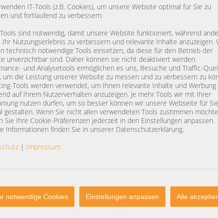
rwenden IT-Tools (z.B. Cookies), um unsere Website optimal für Sie zu
ten und fortlaufend zu verbessern.
 Tools sind notwendig, damit unsere Website funktioniert, während and
, Ihr Nutzungserlebnis zu verbessern und relevante Inhalte anzuzeigen. 
 technisch notwendige Tools einsetzen, da diese für den Betrieb der
e unverzichtbar sind. Daher können sie nicht deaktiviert werden.
mance- und Analysetools ermöglichen es uns, Besuche und Traffic-Quel
, um die Leistung unserer Website zu messen und zu verbessern zu kö
ing-Tools werden verwendet, um Ihnen relevante Inhalte und Werbung
end auf Ihrem Nutzerverhalten anzuzeigen. Je mehr Tools wir mit Ihrer
mung nutzen dürfen, um so besser können wir unsere Webseite für Si
l gestalten. Wenn Sie nicht allen verwendeten Tools zustimmen möchte
 Sie Ihre Cookie-Präferenzen jederzeit in den Einstellungen anpassen.
e Informationen finden Sie in unserer Datenschutzerklärung.
schutz
|
Impressum
r notwendige Cookies
Einstellungen anpassen
Alle akzeptie
NTAKT
SERVICE
lefon
+49 (0) 37607 857500
Jobs