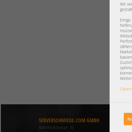
Wir ve
gestal
Einige
helfen
müssen
Websit
Perfor
zählen
Market
basier
Zustim
optima
können
Weiter
Daten
Nu
SERVERSCHMIEDE.COM GMBH
KO
Bahnhofstrasse 1b
Te