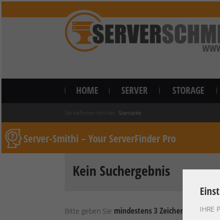
HOME
SERVER
STORAGE
Sie befinden sich hier:
Startseite
Server-Smithi – Your ServerFinder Pro
Kein Suchergebnis
Eins
IHRE 
mindestens 3 Zeichen
Bitte geben Sie
ein.