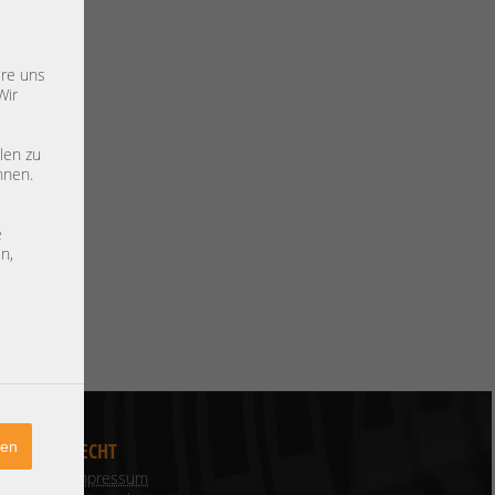
ere uns
Wir
len zu
nnen.
e
n,
ren
RECHT
Impressum