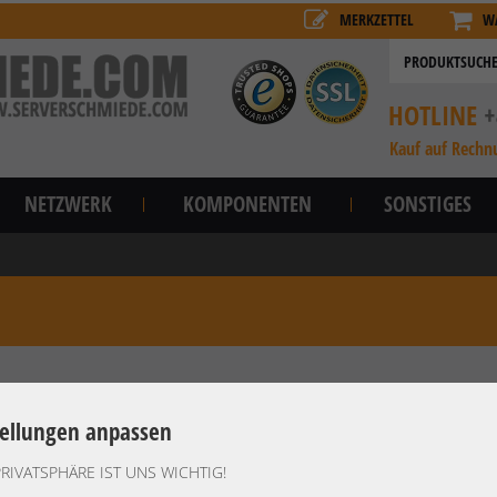
MERKZETTEL
W
HOTLINE
+
Kauf auf Rechn
NETZWERK
KOMPONENTEN
SONSTIGES
tellungen anpassen
PRIVATSPHÄRE IST UNS WICHTIG!