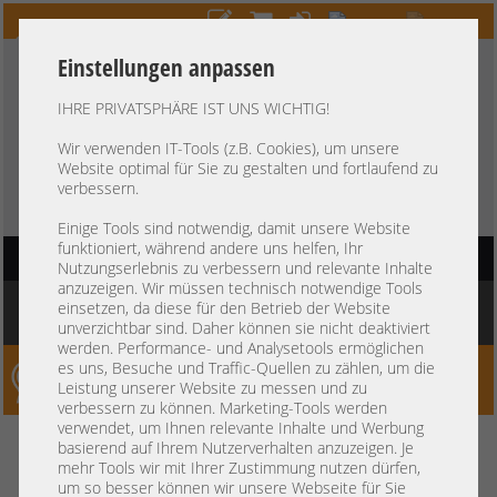
Einstellungen anpassen
IHRE PRIVATSPHÄRE IST UNS WICHTIG!
HOTLINE
+49 37607
LIVECHAT
?
857500
Wir verwenden IT-Tools (z.B. Cookies), um unsere
Website optimal für Sie zu gestalten und fortlaufend zu
Kauf auf Rechnung
-
30 Tage Zahlungsziel
verbessern.
Einige Tools sind notwendig, damit unsere Website
funktioniert, während andere uns helfen, Ihr
HAUPTNAVIGATION
Nutzungserlebnis zu verbessern und relevante Inhalte
anzuzeigen. Wir müssen technisch notwendige Tools
Sie befinden sich hier:
Startseite
»
Komponenten
»
Controller
»
Storage
»
Dell
einsetzen, da diese für den Betrieb der Website
PERC H355 12G SAS Storage Controller PCIe x8 0VCV6T Raid 0 1 10
unverzichtbar sind. Daher können sie nicht deaktiviert
werden. Performance- und Analysetools ermöglichen
es uns, Besuche und Traffic-Quellen zu zählen, um die
Server-Smithi – Your ServerFinder Pro
Leistung unserer Website zu messen und zu
verbessern zu können. Marketing-Tools werden
verwendet, um Ihnen relevante Inhalte und Werbung
Dell PERC H355 12G SAS Storage
zurück
basierend auf Ihrem Nutzerverhalten anzuzeigen. Je
mehr Tools wir mit Ihrer Zustimmung nutzen dürfen,
Controller PCIe x8 0VCV6T Raid 0
um so besser können wir unsere Webseite für Sie