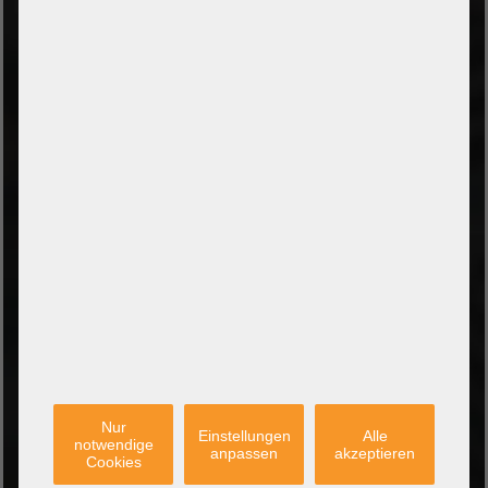
ZAHLUNGSARTEN
Vorkasse per Banküberweisung
Zahlung bei Abholung
PayPal Checkout
Amazon Pay Zahlung per Kreditkarte
Leasing/Mietkauf (DE, AT, NL)
Zahlung auf Rechnung
(Behörden/Öffentlicher Dienst und Unternehmen)
VERSANDARTEN
PARTNER
Nur
Einstellungen
Alle
notwendige
anpassen
akzeptieren
Cookies