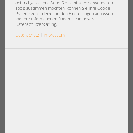
10x 2,5" SFF SATA SAS NVMe 2x
optimal gestalten. Wenn Sie nicht allen verwendeten
Intel XEON Scalable LGA4189
Tools zustimmen möchten, können Sie Ihre Cookie-
Präferenzen jederzeit in den Einstellungen anpassen.
DDR4 ECC Raid 2x PSU
Weitere Informationen finden Sie in unserer
Datenschutzerklärung.
Datenschutz
|
Impressum