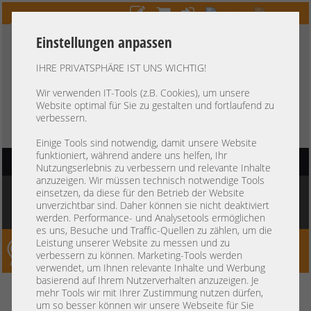
Einstellungen anpassen
IHRE PRIVATSPHÄRE IST UNS WICHTIG!
HOTLINE
+49 37607
LIVECHAT
?
857500
Wir verwenden IT-Tools (z.B. Cookies), um unsere
Website optimal für Sie zu gestalten und fortlaufend zu
Kauf auf Rechnung
-
30 Tage Zahlungsziel
verbessern.
Einige Tools sind notwendig, damit unsere Website
funktioniert, während andere uns helfen, Ihr
HAUPTNAVIGATION
Nutzungserlebnis zu verbessern und relevante Inhalte
anzuzeigen. Wir müssen technisch notwendige Tools
Sie befinden sich hier:
Startseite
»
Server
»
Dell
»
PowerEdge Gen15 R650 R750
»
einsetzen, da diese für den Betrieb der Website
Dell PowerEdge R650 1U Server 10x 2,5" SFF SATA SAS NVMe 2x Intel XEON
unverzichtbar sind. Daher können sie nicht deaktiviert
Scalable LGA4189 DDR4 ECC Raid 2x PSU
werden. Performance- und Analysetools ermöglichen
es uns, Besuche und Traffic-Quellen zu zählen, um die
Leistung unserer Website zu messen und zu
Server-Smithi – Your ServerFinder Pro
verbessern zu können. Marketing-Tools werden
verwendet, um Ihnen relevante Inhalte und Werbung
basierend auf Ihrem Nutzerverhalten anzuzeigen. Je
Dell PowerEdge R650 1U Server
zurück
mehr Tools wir mit Ihrer Zustimmung nutzen dürfen,
um so besser können wir unsere Webseite für Sie