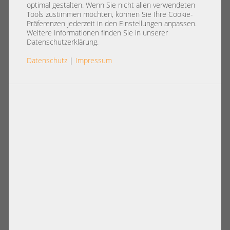
Server 8x 2,5" SFF SATA SAS 2x
optimal gestalten. Wenn Sie nicht allen verwendeten
Intel XEON Scalable LGA4189
Tools zustimmen möchten, können Sie Ihre Cookie-
Präferenzen jederzeit in den Einstellungen anpassen.
DDR4 ECC Raid 2x PSU
Weitere Informationen finden Sie in unserer
Datenschutzerklärung.
Datenschutz
|
Impressum