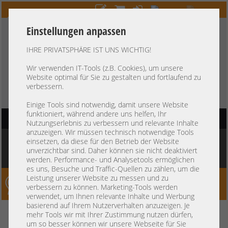
Einstellungen anpassen
IHRE PRIVATSPHÄRE IST UNS WICHTIG!
HOTLINE
+49 37607
LIVECHAT
?
857500
Wir verwenden IT-Tools (z.B. Cookies), um unsere
Website optimal für Sie zu gestalten und fortlaufend zu
Kauf auf Rechnung
-
30 Tage Zahlungsziel
verbessern.
Einige Tools sind notwendig, damit unsere Website
funktioniert, während andere uns helfen, Ihr
HAUPTNAVIGATION
Nutzungserlebnis zu verbessern und relevante Inhalte
anzuzeigen. Wir müssen technisch notwendige Tools
Sie befinden sich hier:
Startseite
»
Server
»
Dell
»
PowerEdge Gen15 R650 R750
»
einsetzen, da diese für den Betrieb der Website
Dell PowerEdge R650xs 1U Server 8x 2,5" SFF SATA SAS 2x Intel XEON Scalable
unverzichtbar sind. Daher können sie nicht deaktiviert
LGA4189 DDR4 ECC Raid 2x PSU
werden. Performance- und Analysetools ermöglichen
es uns, Besuche und Traffic-Quellen zu zählen, um die
Leistung unserer Website zu messen und zu
Server-Smithi – Your ServerFinder Pro
verbessern zu können. Marketing-Tools werden
verwendet, um Ihnen relevante Inhalte und Werbung
basierend auf Ihrem Nutzerverhalten anzuzeigen. Je
Dell PowerEdge R650xs 1U
zurück
mehr Tools wir mit Ihrer Zustimmung nutzen dürfen,
um so besser können wir unsere Webseite für Sie