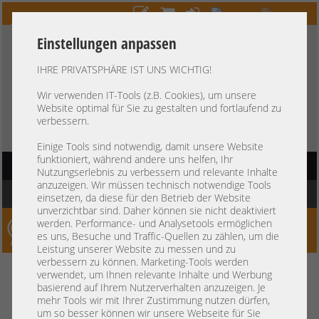
Einstellungen anpassen
IHRE PRIVATSPHÄRE IST UNS WICHTIG!
HOTLINE
+49 37607
LIVECHAT
?
857500
Wir verwenden IT-Tools (z.B. Cookies), um unsere
Website optimal für Sie zu gestalten und fortlaufend zu
Kauf auf Rechnung
-
30 Tage Zahlungsziel
verbessern.
Einige Tools sind notwendig, damit unsere Website
funktioniert, während andere uns helfen, Ihr
HAUPTNAVIGATION
Nutzungserlebnis zu verbessern und relevante Inhalte
anzuzeigen. Wir müssen technisch notwendige Tools
Sie befinden sich hier:
Startseite
»
Server
»
Dell
»
PowerEdge Gen16 R660 R760
einsetzen, da diese für den Betrieb der Website
unverzichtbar sind. Daher können sie nicht deaktiviert
werden. Performance- und Analysetools ermöglichen
Server-Smithi – Your ServerFinder Pro
es uns, Besuche und Traffic-Quellen zu zählen, um die
Leistung unserer Website zu messen und zu
verbessern zu können. Marketing-Tools werden
Kein Suchergebnis
verwendet, um Ihnen relevante Inhalte und Werbung
basierend auf Ihrem Nutzerverhalten anzuzeigen. Je
mehr Tools wir mit Ihrer Zustimmung nutzen dürfen,
um so besser können wir unsere Webseite für Sie
mindestens 3 Zeichen
Bitte geben Sie
ein.