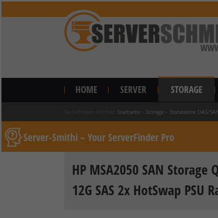
HOME
SERVER
STORAGE
Sie befinden sich hier:
Startseite
»
Storage
»
Standalone DAS/SA
Server-Smithi – Your ServerFinder Pro
HP MSA2050 SAN Storage Q1
12G SAS 2x HotSwap PSU Rai