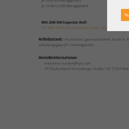
je 1x RJ-45 Management
je 1x Mini-USB Management
Nu
MSA 2040 SAN Expansion Shelf:
HP MSA 2040 LFF Expansion Shelf 12x 3,5" SFF
Artikelzustand:
refurbished / generalüberholt, Grade A. 
vollständig geprüft / instandgesetzt.
Herstellerinformationen:
enterprise.kunden@hpe.com
HP Deutschland Herrenberger Straße 140 71034 Böb