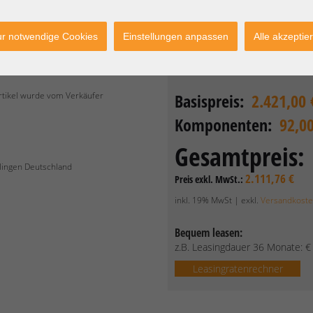
Garantie - Garantieerweiterung 
12 Monate Bring In Bas
r notwendige Cookies
Einstellungen anpassen
Alle akzeptie
Austausch *
(standard)
Artikel wurde vom Verkäufer
Basispreis:
2.421,00 
Komponenten:
92,0
Gesamtpreis:
lingen Deutschland
2.111,76 €
Preis exkl. MwSt.:
inkl. 19% MwSt | exkl.
Versandkost
Bequem leasen:
z.B. Leasingdauer 36 Monate:
Leasingratenrechner