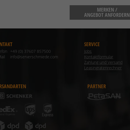
MERKEN /
ANGEBOT ANFORDERN
NTAKT
SERVICE
lefon
+49 (0) 37607 857500
Jobs
ail
info@serverschmiede.com
Kontaktformular
Zahlung und Versand
Leasingratenrechner
RSANDARTEN
PARTNER