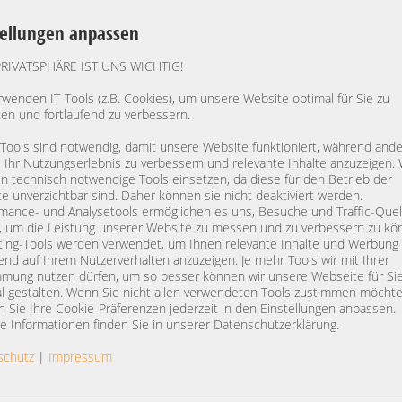
ohne 2,5 Zoll HDDs
(standard)
tellungen anpassen
Solid State Disk Datenträger -
PRIVATSPHÄRE IST UNS WICHTIG!
ohne SSDs
(standard)
rwenden IT-Tools (z.B. Cookies), um unsere Website optimal für Sie zu
Einbaurahmen ohne Datenträg
ten und fortlaufend zu verbessern.
ohne HDD Trays und Filler
(standard)
 Tools sind notwendig, damit unsere Website funktioniert, während and
, Ihr Nutzungserlebnis zu verbessern und relevante Inhalte anzuzeigen. 
Servererweiterungen - Managem
 technisch notwendige Tools einsetzen, da diese für den Betrieb der
lane
ohne
e unverzichtbar sind. Daher können sie nicht deaktiviert werden.
(standard)
mance- und Analysetools ermöglichen es uns, Besuche und Traffic-Quel
, um die Leistung unserer Website zu messen und zu verbessern zu kö
Erweiterungen - Zubehör
ing-Tools werden verwendet, um Ihnen relevante Inhalte und Werbung
ohne
end auf Ihrem Nutzerverhalten anzuzeigen. Je mehr Tools wir mit Ihrer
(standard)
mung nutzen dürfen, um so besser können wir unsere Webseite für Si
l gestalten. Wenn Sie nicht allen verwendeten Tools zustimmen möchte
Netzteile - PSU
 Sie Ihre Cookie-Präferenzen jederzeit in den Einstellungen anpassen.
2 x
HP 573W MSA 2040 Ne
e Informationen finden Sie in unserer Datenschutzerklärung.
814665-001 7001540-J
schutz
|
Impressum
Server-Einbauschienen - Rack Ra
keine Auswahl