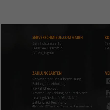
SERVERSCHMIEDE.COM GMBH
KO
Bahnhofstrasse 1b
Te
D-08144 Hirschfeld
E-M
OT Voigtsgrün
ZAHLUNGSARTEN
VE
Vorkasse per Banküberweisung
Zahlung bei Abholung
PayPal Checkout
Amazon Pay Zahlung per Kreditkarte
Leasing/Mietkauf (DE, AT, NL)
Zahlung auf Rechnung
(Behörden/Öffentlicher Dienst und Unternehmen)