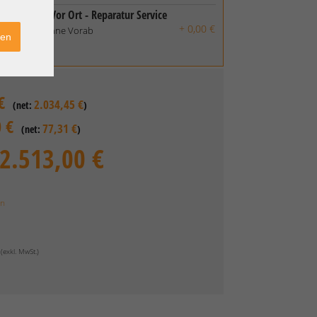
- Techniker Vor Ort - Reparatur Service
+ 0,00 €
is Garantie ohne Vorab
ren
€
2.034,45 €
(net:
)
0 €
77,31 €
(net:
)
2.513,00 €
en
€
(exkl. MwSt.
)