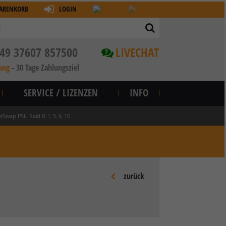
ARENKORB
LOGIN
49 37607 857500
LIVECHAT
?
ung
-
30 Tage Zahlungsziel
SERVICE / LIZENZEN
INFO
wap PSU Raid 0, 1, 5, 6, 10
zurück