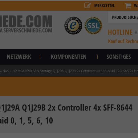
MERKZETTEL
W
HOTLINE
+
Kauf auf Rechn
NETZWERK
KOMPONENTEN
SONSTIGES
N/NAS
»
HP MSA2050 SAN Storage Q1J29A Q1J29B 2x Controller 4x SFF-8644 12G SAS 2x HotS
J29A Q1J29B 2x Controller 4x SFF-8644
d 0, 1, 5, 6, 10