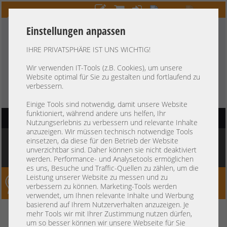
Einstellungen anpassen
IHRE PRIVATSPHÄRE IST UNS WICHTIG!
HOTLINE
+49 37607
LIVECHAT
?
857500
Wir verwenden IT-Tools (z.B. Cookies), um unsere
Website optimal für Sie zu gestalten und fortlaufend zu
Kauf auf Rechnung
-
30 Tage Zahlungsziel
verbessern.
Einige Tools sind notwendig, damit unsere Website
funktioniert, während andere uns helfen, Ihr
HAUPTNAVIGATION
Nutzungserlebnis zu verbessern und relevante Inhalte
anzuzeigen. Wir müssen technisch notwendige Tools
Sie befinden sich hier:
Startseite
»
Storage
»
LTO Bandlaufwerke
»
LTO Tape
einsetzen, da diese für den Betrieb der Website
Librarys
»
HP MSL2024 19" 2U 24-bay Tape Library Bandlaufwerk Bibliothek
unverzichtbar sind. Daher können sie nicht deaktiviert
LTO-4 5 6 7* 8* 9* Sicherung Backup
werden. Performance- und Analysetools ermöglichen
es uns, Besuche und Traffic-Quellen zu zählen, um die
Leistung unserer Website zu messen und zu
Server-Smithi – Your ServerFinder Pro
verbessern zu können. Marketing-Tools werden
verwendet, um Ihnen relevante Inhalte und Werbung
basierend auf Ihrem Nutzerverhalten anzuzeigen. Je
HP MSL2024 19" 2U 24-bay Tape
zurück
mehr Tools wir mit Ihrer Zustimmung nutzen dürfen,
um so besser können wir unsere Webseite für Sie