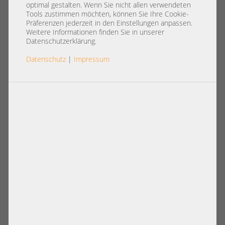
Library Bandlaufwerk Bibliothek
optimal gestalten. Wenn Sie nicht allen verwendeten
LTO-4 5 6 7* 8* 9* Sicherung
Tools zustimmen möchten, können Sie Ihre Cookie-
Präferenzen jederzeit in den Einstellungen anpassen.
Backup
Weitere Informationen finden Sie in unserer
Datenschutzerklärung.
Datenschutz
|
Impressum