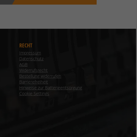
RECHT
Impressum
Datenschutz
AGB
Widerrufsrecht
Bestellung widerrufen
Barrierefreiheit
Hinweise zur Batterieentsorgung
Cookie Settings