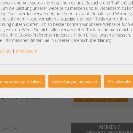
mance- und Analysetools ermöglichen es uns, Besuche und Traffic-Quel
(standard)
, um die Leistung unserer Website zu messen und zu verbessern zu kö
ing-Tools werden verwendet, um Ihnen relevante Inhalte und Werbung
end auf Ihrem Nutzerverhalten anzuzeigen. Je mehr Tools wir mit Ihrer
mung nutzen dürfen, um so besser können wir unsere Webseite für Si
Basispreis:
242,00 €
l gestalten. Wenn Sie nicht allen verwendeten Tools zustimmen möchte
 Sie Ihre Cookie-Präferenzen jederzeit in den Einstellungen anpassen.
Komponenten:
0,00 
e Informationen finden Sie in unserer Datenschutzerklärung.
Gesamtpreis:
schutz
|
Impressum
203,36 €
Preis exkl. MwSt.:
ar)
inkl. 19% MwSt | exkl.
Versandkost
cm
r notwendige Cookies
Einstellungen anpassen
Alle akzeptie
Bequem leasen:
z.B. Leasingdauer 36 Monate:
Artikel wurde vom Verkäufer
Leasingratenrechner
MERKEN /
 95051 USA
ANGEBOT ANFORDERN