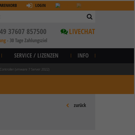
ARENKORB
LOGIN
49 37607 857500
LIVECHAT
?
ung
-
30 Tage Zahlungsziel
SERVICE / LIZENZEN
INFO
ontroller (vmware 7 Server 2022)
zurück