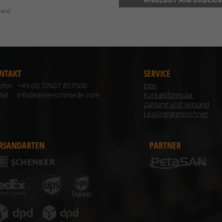
land
NTAKT
SERVICE
lefon
+49 (0) 37607 857500
Jobs
ail
info@serverschmiede.com
Kontaktformular
Zahlung und Versand
Leasingratenrechner
RSANDARTEN
PARTNER