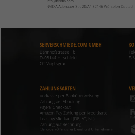
info@nvidia.com
NVIDIA Adenauer Str. 20/A4 52146 Würselen Deutsch
SERVERSCHMIEDE.COM GMBH
KO
Bahnhofstrasse 1b
Te
D-08144 Hirschfeld
E-M
OT Voigtsgrün
ZAHLUNGSARTEN
VE
Vorkasse per Banküberweisung
Zahlung bei Abholung
PayPal Checkout
Amazon Pay Zahlung per Kreditkarte
Leasing/Mietkauf (DE, AT, NL)
Zahlung auf Rechnung
(Behörden/Öffentlicher Dienst und Unternehmen)