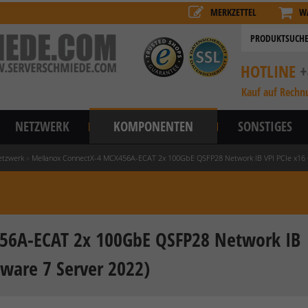
MERKZETTEL
W
HOTLINE
+
Kauf auf Rechn
NETZWERK
KOMPONENTEN
SONSTIGES
etzwerk
»
Mellanox ConnectX-4 MCX456A-ECAT 2x 100GbE QSFP28 Network IB VPI PCIe x16 C
56A-ECAT 2x 100GbE QSFP28 Network IB
mware 7 Server 2022)