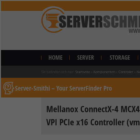
HOME
SERVER
STORAGE
Sie befinden sich hier:
Startseite
»
Komponenten
»
Controller
»
N
Server-Smithi – Your ServerFinder Pro
Mellanox ConnectX-4 MCX4
VPI PCIe x16 Controller (v