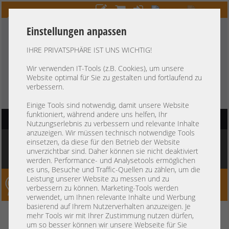
Einstellungen anpassen
IHRE PRIVATSPHÄRE IST UNS WICHTIG!
HOTLINE
+49 37607
LIVECHAT
?
857500
Wir verwenden IT-Tools (z.B. Cookies), um unsere
Website optimal für Sie zu gestalten und fortlaufend zu
Kauf auf Rechnung
-
30 Tage Zahlungsziel
verbessern.
Einige Tools sind notwendig, damit unsere Website
funktioniert, während andere uns helfen, Ihr
HAUPTNAVIGATION
Nutzungserlebnis zu verbessern und relevante Inhalte
anzuzeigen. Wir müssen technisch notwendige Tools
Sie befinden sich hier:
Startseite
»
Server
»
Supermicro
»
1HE CSE-815/819
»
einsetzen, da diese für den Betrieb der Website
Supermicro CSE-819U X11DPU 19" 1U 4x 3,5" LFF SAS NVMe 2x Intel XEON
unverzichtbar sind. Daher können sie nicht deaktiviert
Scalable DDR4 ECC Raid 4x 10GbE 2x PSU
werden. Performance- und Analysetools ermöglichen
es uns, Besuche und Traffic-Quellen zu zählen, um die
Leistung unserer Website zu messen und zu
Server-Smithi – Your ServerFinder Pro
verbessern zu können. Marketing-Tools werden
verwendet, um Ihnen relevante Inhalte und Werbung
basierend auf Ihrem Nutzerverhalten anzuzeigen. Je
Supermicro CSE-819U X11DPU
zurück
mehr Tools wir mit Ihrer Zustimmung nutzen dürfen,
um so besser können wir unsere Webseite für Sie