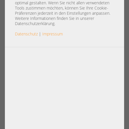
19" 1U 4x 3,5" LFF SAS NVMe 2x
optimal gestalten. Wenn Sie nicht allen verwendeten
Intel XEON Scalable DDR4 ECC
Tools zustimmen möchten, können Sie Ihre Cookie-
Präferenzen jederzeit in den Einstellungen anpassen.
Raid 4x 10GbE 2x PSU
Weitere Informationen finden Sie in unserer
Datenschutzerklärung.
Datenschutz
|
Impressum