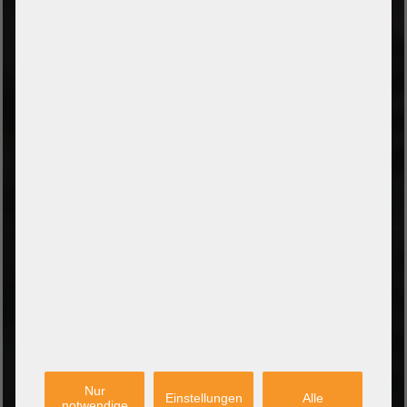
ZAHLUNGSARTEN
Vorkasse per Banküberweisung
Zahlung bei Abholung
PayPal Checkout
Amazon Pay Zahlung per Kreditkarte
Leasing/Mietkauf (DE, AT, NL)
Zahlung auf Rechnung
(Behörden/Öffentlicher Dienst und Unternehmen)
VERSANDARTEN
PARTNER
Nur
Einstellungen
Alle
notwendige