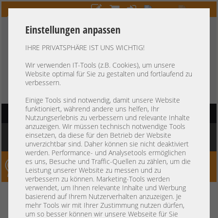
Einstellungen anpassen
IHRE PRIVATSPHÄRE IST UNS WICHTIG!
HOTLINE
+49 37607
LIVECHAT
?
857500
Wir verwenden IT-Tools (z.B. Cookies), um unsere
Website optimal für Sie zu gestalten und fortlaufend zu
Kauf auf Rechnung
-
30 Tage Zahlungsziel
verbessern.
Einige Tools sind notwendig, damit unsere Website
funktioniert, während andere uns helfen, Ihr
HAUPTNAVIGATION
Nutzungserlebnis zu verbessern und relevante Inhalte
anzuzeigen. Wir müssen technisch notwendige Tools
Sie befinden sich hier:
Startseite
»
Sonstiges
»
Server Netzteile
»
HP
»
HP 500W
einsetzen, da diese für den Betrieb der Website
PSU Netzteil DL360 DL380 Gen9 723595-201
unverzichtbar sind. Daher können sie nicht deaktiviert
werden. Performance- und Analysetools ermöglichen
es uns, Besuche und Traffic-Quellen zu zählen, um die
Server-Smithi – Your ServerFinder Pro
Leistung unserer Website zu messen und zu
verbessern zu können. Marketing-Tools werden
verwendet, um Ihnen relevante Inhalte und Werbung
HP 500W PSU Netzteil DL360
zurück
basierend auf Ihrem Nutzerverhalten anzuzeigen. Je
mehr Tools wir mit Ihrer Zustimmung nutzen dürfen,
DL380 Gen9 723595-201
um so besser können wir unsere Webseite für Sie