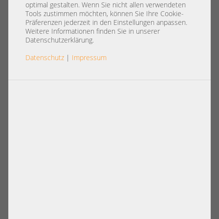
optimal gestalten. Wenn Sie nicht allen verwendeten
Artikel pro Seite:
Tools zustimmen möchten, können Sie Ihre Cookie-
12
|
24
|
60
|
84
|
96
Präferenzen jederzeit in den Einstellungen anpassen.
Weitere Informationen finden Sie in unserer
Ansicht:
Datenschutzerklärung.
Konfigurierbare Artikel
Datenschutz
|
Impressum
Mellanox SB7800 36x 100Gb QSFP28
EDR InfiniBand 19" 1U Switch Port
Side Out / Exhaust 4x Fan 2x PSU
1.662,00 €
DETAILS
Preis exkl. MwSt.: 1.396,64 €
Versandkosten
exkl.