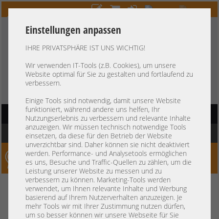
Einstellungen anpassen
IHRE PRIVATSPHÄRE IST UNS WICHTIG!
HOTLINE
+49 37607
LIVECHAT
?
857500
Wir verwenden IT-Tools (z.B. Cookies), um unsere
Website optimal für Sie zu gestalten und fortlaufend zu
Kauf auf Rechnung
-
30 Tage Zahlungsziel
verbessern.
Einige Tools sind notwendig, damit unsere Website
funktioniert, während andere uns helfen, Ihr
HAUPTNAVIGATION
Nutzungserlebnis zu verbessern und relevante Inhalte
anzuzeigen. Wir müssen technisch notwendige Tools
Sie befinden sich hier:
Startseite
»
Netzwerk
»
Switche
»
Infiniband SAN Switch
einsetzen, da diese für den Betrieb der Website
unverzichtbar sind. Daher können sie nicht deaktiviert
werden. Performance- und Analysetools ermöglichen
Server-Smithi – Your ServerFinder Pro
es uns, Besuche und Traffic-Quellen zu zählen, um die
Leistung unserer Website zu messen und zu
verbessern zu können. Marketing-Tools werden
zurück
verwendet, um Ihnen relevante Inhalte und Werbung
basierend auf Ihrem Nutzerverhalten anzuzeigen. Je
Infiniband SAN Switch
mehr Tools wir mit Ihrer Zustimmung nutzen dürfen,
um so besser können wir unsere Webseite für Sie