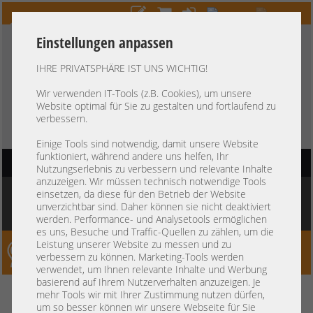
Einstellungen anpassen
IHRE PRIVATSPHÄRE IST UNS WICHTIG!
HOTLINE
+49 37607
LIVECHAT
?
857500
Wir verwenden IT-Tools (z.B. Cookies), um unsere
Website optimal für Sie zu gestalten und fortlaufend zu
Kauf auf Rechnung
-
30 Tage Zahlungsziel
verbessern.
Einige Tools sind notwendig, damit unsere Website
funktioniert, während andere uns helfen, Ihr
HAUPTNAVIGATION
Nutzungserlebnis zu verbessern und relevante Inhalte
anzuzeigen. Wir müssen technisch notwendige Tools
Sie befinden sich hier:
Startseite
»
Server
»
Dell
»
PowerEdge Gen15 R650 R750
»
einsetzen, da diese für den Betrieb der Website
Dell PowerEdge R750 2U Server 12x 3,5" LFF SAS 2x Intel XEON Scalable
unverzichtbar sind. Daher können sie nicht deaktiviert
LGA4189 DDR4 ECC Raid 2x PSU
werden. Performance- und Analysetools ermöglichen
es uns, Besuche und Traffic-Quellen zu zählen, um die
Leistung unserer Website zu messen und zu
Server-Smithi – Your ServerFinder Pro
verbessern zu können. Marketing-Tools werden
verwendet, um Ihnen relevante Inhalte und Werbung
basierend auf Ihrem Nutzerverhalten anzuzeigen. Je
Dell PowerEdge R750 2U Server
zurück
mehr Tools wir mit Ihrer Zustimmung nutzen dürfen,
um so besser können wir unsere Webseite für Sie