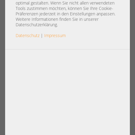
12x 3,5" LFF SAS 2x Intel XEON
optimal gestalten. Wenn Sie nicht allen verwendeten
Scalable LGA4189 DDR4 ECC Raid
Tools zustimmen möchten, können Sie Ihre Cookie-
Präferenzen jederzeit in den Einstellungen anpassen.
2x PSU
Weitere Informationen finden Sie in unserer
Datenschutzerklärung.
Datenschutz
|
Impressum