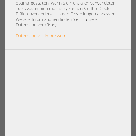
optimal gestalten. Wenn Sie nicht allen verwendeten
Tools zustimmen möchten, können Sie Ihre Cookie-
Präferenzen jederzeit in den Einstellungen anpassen.
Weitere Informationen finden Sie in unserer
Datenschutzerklärung.
Datenschutz
|
Impressum
DDR3 PC3 RDIMM 240-pin
Artikel pro Seite:
12
|
24
|
60
|
84
|
96
Ansicht:
Hynix 16GB 2Rx4 PC3L-12800R
Hynix 2GB 2Rx8 PC3-10600R registered
registered ECC RAM HMT42GR7BFR4A-
ECC RAM HP 500202-061
PB T4 AB 550
HMT125R7BFR8C-H9 T7 AA-C