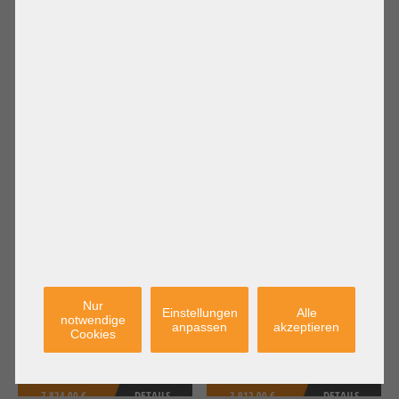
1.956,00 €
DETAILS
11.736,00 €
DETAILS
Preis exkl. MwSt.: 1.643,70 €
Preis exkl. MwSt.: 9.862,18 €
Versandkosten
Versandkosten
exkl.
exkl.
1024GB Registered ECC DDR3 RAM
512GB Registered ECC DDR3 RAM (8x
(16x 64GB LRDIMM)
64GB LRDIMM)
Nur
Einstellungen
Alle
notwendige
anpassen
akzeptieren
Cookies
7.824,00 €
DETAILS
3.912,00 €
DETAILS