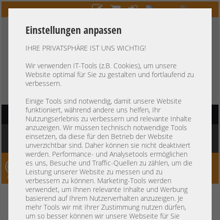
Einstellungen anpassen
IHRE PRIVATSPHÄRE IST UNS WICHTIG!
HOTLINE
+49 37607
LIVECHAT
?
857500
Wir verwenden IT-Tools (z.B. Cookies), um unsere
Website optimal für Sie zu gestalten und fortlaufend zu
Kauf auf Rechnung
-
30 Tage Zahlungsziel
verbessern.
Einige Tools sind notwendig, damit unsere Website
funktioniert, während andere uns helfen, Ihr
HAUPTNAVIGATION
Nutzungserlebnis zu verbessern und relevante Inhalte
anzuzeigen. Wir müssen technisch notwendige Tools
Sie befinden sich hier:
Startseite
»
Komponenten
»
Arbeitsspeicher
»
DDR3 PC3
einsetzen, da diese für den Betrieb der Website
RDIMM 240-pin
unverzichtbar sind. Daher können sie nicht deaktiviert
werden. Performance- und Analysetools ermöglichen
es uns, Besuche und Traffic-Quellen zu zählen, um die
Server-Smithi – Your ServerFinder Pro
Leistung unserer Website zu messen und zu
verbessern zu können. Marketing-Tools werden
verwendet, um Ihnen relevante Inhalte und Werbung
zurück
basierend auf Ihrem Nutzerverhalten anzuzeigen. Je
RAM Eigenschaften
mehr Tools wir mit Ihrer Zustimmung nutzen dürfen,
um so besser können wir unsere Webseite für Sie